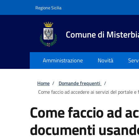
Salta al contenuto principale
Skip to footer content
Regione Sicilia
Comune di Misterbi
Amministrazione
Novità
Serv
Briciole di pane
Home
/
Domande frequenti
/
Come faccio ad accedere ai servizi del portale 
Come faccio ad acc
documenti usando 