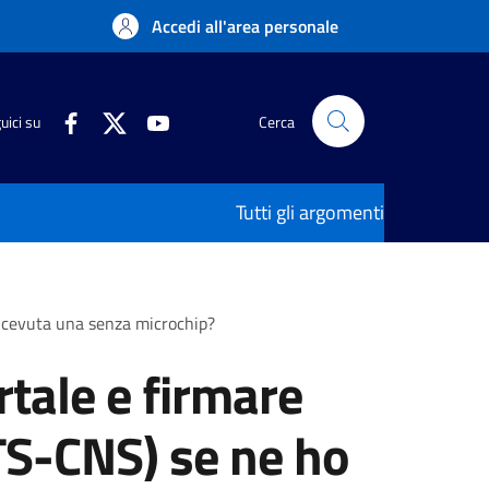
Accedi all'area personale
uici su
Cerca
Tutti gli argomenti
ricevuta una senza microchip?
rtale e firmare
TS-CNS) se ne ho