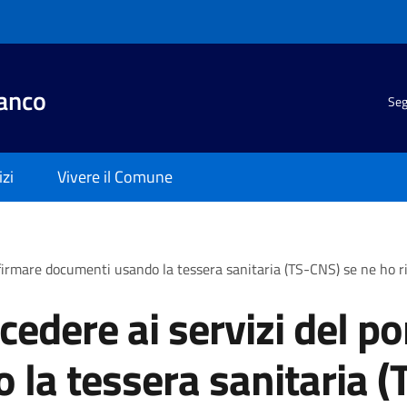
anco
Seg
izi
Vivere il Comune
e firmare documenti usando la tessera sanitaria (TS-CNS) se ne ho 
edere ai servizi del po
la tessera sanitaria (