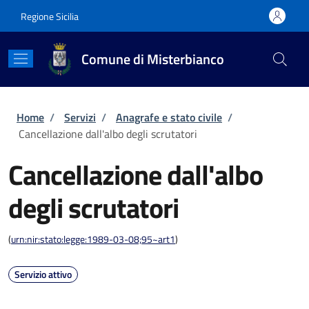
Salta al contenuto principale
Skip to footer content
Regione Sicilia
Comune di Misterbianco
Briciole di pane
Home
/
Servizi
/
Anagrafe e stato civile
/
Cancellazione dall'albo degli scrutatori
Cancellazione dall'albo
degli scrutatori
(
urn:nir:stato:legge:1989-03-08;95~art1
)
Servizio attivo